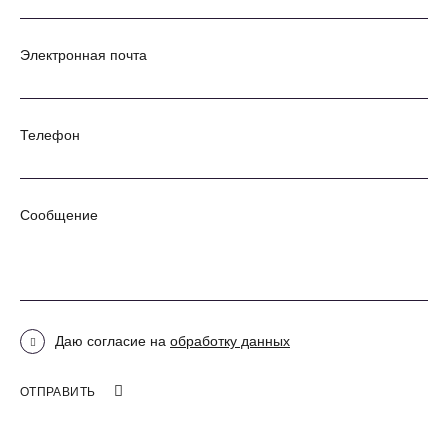
Почта:
info@lingwin.ru
info@lingwin.ru
Электронная почта
Телефон
Сообщение
Даю согласие на
обработку данных
ОТПРАВИТЬ