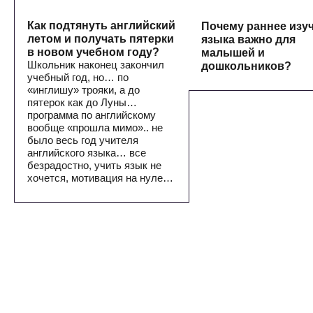
Как подтянуть английский
Почему раннее изу
летом и получать пятерки
языка важно для
в новом учебном году?
малышей и
Школьник наконец закончил
дошкольников?
учебный год, но… по
«инглишу» трояки, а до
пятерок как до Луны…
программа по английскому
вообще «прошла мимо».. не
было весь год учителя
английского языка… все
безрадостно, учить язык не
хочется, мотивация на нуле…